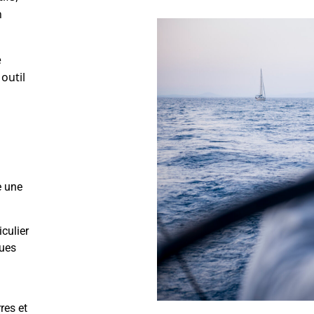
n
e
outil
e une
iculier
sues
res et