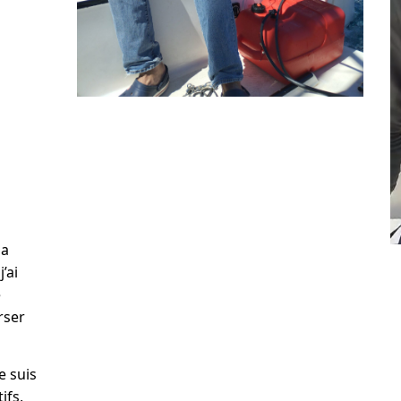
la
’ai
e
rser
e suis
ifs,