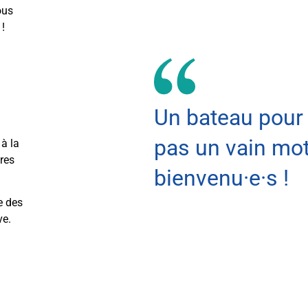
ous
 !
Un bateau pour t
pas un vain mot
 à la
pres
bienvenu·e·s !
e des
ve.